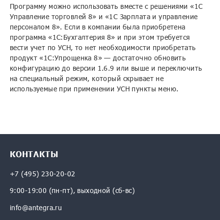
Программу можно использовать вместе с решениями «1С
Управление торговлей 8» и «1С Зарплата и управление
персоналом 8». Если в компании была приобретена
программа «1С:Бухгалтерия 8» и при этом требуется
вести учет по УСН, то нет необходимости приобретать
продукт «1С:Упрощенка 8» — достаточно обновить
конфигурацию до версии 1.6.9 или выше и переключить
на специальный режим, который скрывает не
используемые при применении УСН пункты меню.
В соответствии с Лицензионным соглашением программа
«1С:Упрощенка 8» может использоваться только на одном
Программный
Стоимость
компьютере в один момент времени. Продукт
продукт
«1С:Упрощенка 8» не предназначен для использования с
клиентскими лицензиями «1С:Предприятия 8»,
КОНТАКТЫ
увеличивающими количество рабочих мест, а также с
8 000
8 000
лицензией на сервер «1С:Предприятия 8».
1С:Упрощенка 8.
+7 (495) 230-20-02
Заказать
Коробочная поставка
9:00-19:00 (пн-пт), выходной (сб-вс)
info@antegra.ru