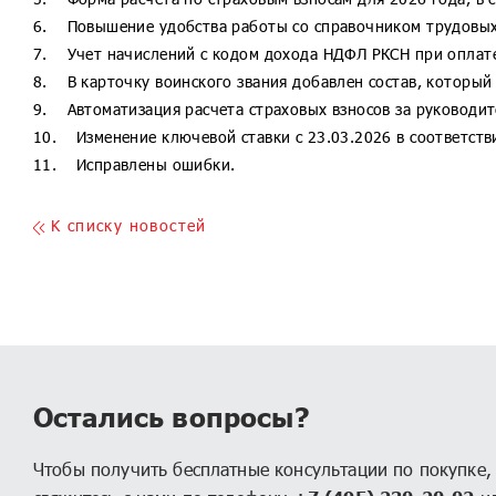
1С:Налоговый мониторинг. Бухгалте
6. Повышение удобства работы со справочником трудовы
1С:Учет и управление для ПУРЦБ КОР
7. Учет начислений с кодом дохода НДФЛ РКСН при оплате 
8. В карточку воинского звания добавлен состав, который 
1С:Управление МФО и КПК
9. Автоматизация расчета страховых взносов за руководит
1С:Страховая компания 8 КОРП
10. Изменение ключевой ставки с 23.03.2026 в соответств
1С:Ломбард
11. Исправлены ошибки.
K списку новостей
Остались вопросы?
Чтобы получить бесплатные консультации по покупке