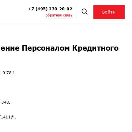
+7 (495) 230-20-02
Войти
обратная связь
ЦБ. Модуль к 1С:УПЦБ
. Модуль для 1С:УПЦБ КОРП
ховых компаний. Модуль для 1С:СК и 1С:БСК
ление Персоналом Кредитного
персоналом 8
 Корпоративный университет
.0.78.1.
ой 8
ция 8
 348.
8
иятием
1/1411@.