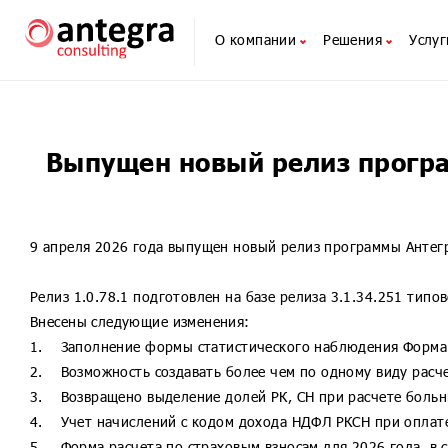
О компании
Решения
Услуг
О компании
1С для банков
Антегра: Управление кредитной орган
Конса
Команда
1С для НФО
Антегра: БКО. Учет внутрихозяйстве
Внедр
Экспертные мнения
1С для НПФ
Антегра: Учет Залогового Имущества
Сопро
Выпущен новый релиз програ
Новости
1С для страховых компаний
Антегра: Документооборот Кредитной
Обуче
Наши мероприятия
1С для ПУРЦБ
Антегра: Зарплата и Управление Пер
Вебин
1С для МФО и КПК
Антегра: Зарплата и Управление Пер
Реаль
9 апреля 2026 года выпущен новый релиз программы Антегр
1С для ломбардов
Антегра: Зарплата и Управление Пер
1C:ИТ
Антегра: Фармаконадзор для 1С:Доку
1С че
Релиз 1.0.78.1 подготовлен на базе релиза 3.1.34.251 тип
Антегра: Бюджетирование клинически
Внесены следующие изменения:
Антегра: Согласование счетов
1. Заполнение формы статистического наблюдения Форма №
1С:Бухгалтерия 8
2. Возможность создавать более чем по одному виду расч
1С:Бухгалтерия КОРП МСФО
3. Возвращено выделение долей РК, СН при расчете больн
1С:Бухгалтерия некредитной финансо
4. Учет начислений с кодом дохода НДФЛ РКСН при оплате
1С:Бухгалтерия страховой компании 
5. Форма расчета по страховым взносам для 2026 года, в 