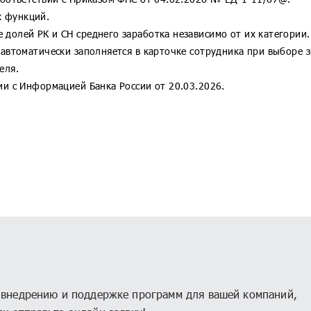
рия КОРП МСФО
1С:CRM
х функций.
П
1С:Предприятие 8.3z
долей РК и СН среднего заработка независимо от их категории.
автоматически заполняется в карточке сотрудника при выборе з
1С:Кабинет сотрудника
еля.
1С:Шина
ии с Информацией Банка России от 20.03.2026.
, внедрению и поддержке программ для вашей компаний,