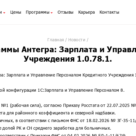
и
Цены
Программы
Отзывы
Карьера
Контакты
изацией
лтинг
Автоматизация HRM
1С:Механизм XBRL для ПУР
нных операций КОРП
ение 1С
Автоматизация бюджетирования
1С:Механизм XBRL для НПФ
Главная
Новости
вождение 1С
Автоматизация казначейства
1С:Механизм XBRL для стра
ммы Антегра: Зарплата и Управ
 Организации
ние 1С
Автоматизация МСФО
1С:Зарплата и управление 
Учреждения 1.0.78.1.
соналом Кредитного Учреждения
ары
1С для фармацевтики
1С:Электронное обучение.
соналом НФО
ная автоматизация
1С для хозрасчетных компаний
1С:Документооборот 8
а: Зарплата и Управление Персоналом Кредитного Учреждения 1
соналом Страховой Компании
С
1С для кадрового электронного документооборота
1С:Розница 8
ментооборот 8
рез Интернет
1С:Управление торговлей 8
овой конфигурации 1С:Зарплата и Управление Персоналом 8.
х испытаний
1С:Управление нашей фирм
1С:Комплексная автоматиза
1 (рабочая сила), согласно Приказу Росстата от 22.07.2025 №
1С:Управление холдингом 
ета для районного коэффициента и северной надбавки.
1С:ERP Управление предпр
ичных, в соответствии с письмом ФНС от 18.02.2026 № ЗГ-35-1
вой организации КОРП
1С:Корпорация
 долей РК и СН среднего заработка для больничных.
8 КОРП
1С:ITILIUM
соответствии с Приказом ФНС от 04.02.2026 № ЕД-1-11/67@.