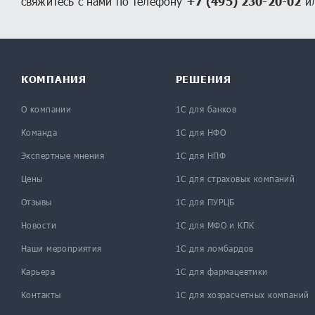
свяжитесь с нами по телефону
+7 (495) 230-20-02
ил
КОМПАНИЯ
РЕШЕНИЯ
О компании
1С для банков
Команда
1С для НФО
Экспертные мнения
1С для НПФ
Цены
1С для страховых компаний
Отзывы
1С для ПУРЦБ
Новости
1С для МФО и КПК
Наши мероприятия
1С для ломбардов
Карьера
1С для фармацевтики
Контакты
1С для хозрасчетных компаний