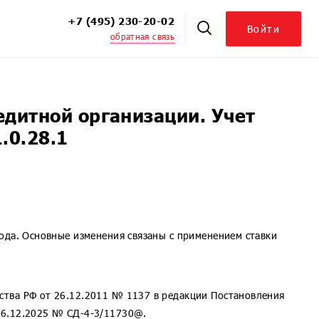
+7 (495) 230-20-02
Войти
обратная связь
ЦБ. Модуль к 1С:УПЦБ
. Модуль для 1С:УПЦБ КОРП
ховых компаний. Модуль для 1С:СК и 1С:БСК
дитной организации. Учет
персоналом 8
.0.28.1
 Корпоративный университет
ой 8
ода. Основные изменения связаны с применением ставки
ция 8
8
иятием
ства РФ от 26.12.2011 № 1137 в редакции Постановления
26.12.2025 № СД-4-3/11730@.