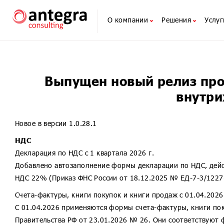
О компании
Решения
Услуг
О компании
1С для банков
Антегра: Управление кредитной орган
Конса
Команда
1С для НФО
Антегра: БКО. Учет внутрихозяйстве
Внедр
Экспертные мнения
1С для НПФ
Антегра: Учет Залогового Имущества
Сопро
Выпущен новый релиз про
Новости
1С для страховых компаний
Антегра: Документооборот Кредитной
Обуче
внутри
Наши мероприятия
1С для ПУРЦБ
Антегра: Зарплата и Управление Пер
Вебин
1С для МФО и КПК
Антегра: Зарплата и Управление Пер
Реаль
Новое в версии 1.0.28.1
1С для ломбардов
Антегра: Зарплата и Управление Пер
1C:ИТ
Антегра: Фармаконадзор для 1С:Доку
1С че
НДС
Декларация по НДС с 1 квартала 2026 г.
Антегра: Бюджетирование клинически
Добавлено автозаполнение формы декларации по НДС, дейст
Антегра: Согласование счетов
НДС 22% (Приказ ФНС России от 18.12.2025 № ЕД-7-3/1227
1С:Бухгалтерия 8
1С:Бухгалтерия КОРП МСФО
Счета-фактуры, книги покупок и книги продаж с 01.04.2026
С 01.04.2026 применяются формы счета-фактуры, книги по
1С:Бухгалтерия некредитной финансо
Правительства РФ от 23.01.2026 № 26. Они соответствуют
1С:Бухгалтерия страховой компании 