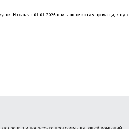
рия КОРП МСФО
1С:CRM
П
1С:Предприятие 8.3z
упок. Начиная с 01.01.2026 они заполняются у продавца, когда 
1С:Кабинет сотрудника
1С:Шина
, внедрению и поддержке программ для вашей компаний,