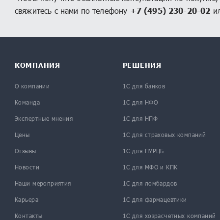
свяжитесь с нами по телефону
+7 (495) 230-20-02
ил
КОМПАНИЯ
РЕШЕНИЯ
О компании
1С для банков
Команда
1С для НФО
Экспертные мнения
1С для НПФ
Цены
1С для страховых компаний
Отзывы
1С для ПУРЦБ
Новости
1С для МФО и КПК
Наши мероприятия
1С для ломбардов
Карьера
1С для фармацевтики
Контакты
1С для хозрасчетных компаний