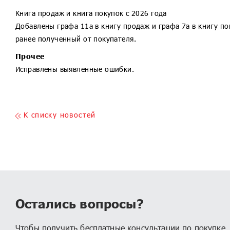
1С:Налоговый мониторинг. Бухгалте
Книга продаж и книга покупок с 2026 года
1С:Учет и управление для ПУРЦБ КОР
Добавлены графа 11а в книгу продаж и графа 7а в книгу пок
1С:Управление МФО и КПК
ранее полученный от покупателя.
1С:Страховая компания 8 КОРП
Прочее
1С:Ломбард
Исправлены выявленные ошибки.
K списку новостей
Остались вопросы?
Чтобы получить бесплатные консультации по покупке