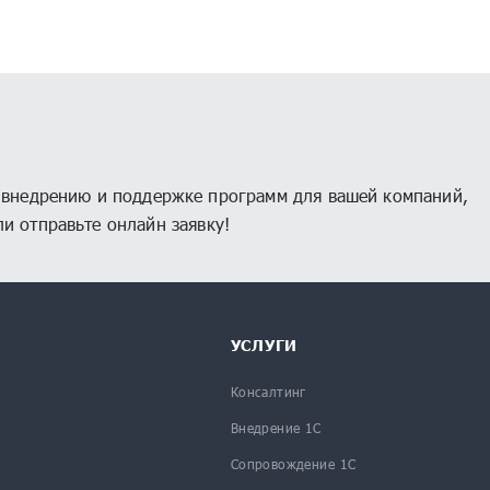
рия КОРП МСФО
1С:CRM
П
1С:Предприятие 8.3z
1С:Кабинет сотрудника
1С:Шина
, внедрению и поддержке программ для вашей компаний,
и отправьте онлайн заявку!
УСЛУГИ
Консалтинг
Внедрение 1С
Сопровождение 1С