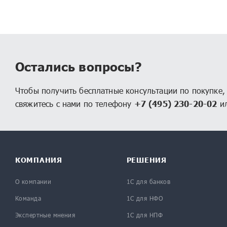
1С:Налоговый мониторинг. Бухгалте
1С:Учет и управление для ПУРЦБ КОР
1С:Управление МФО и КПК
1С:Страховая компания 8 КОРП
Остались вопросы?
1С:Ломбард
Чтобы получить бесплатные консультации по покупке
свяжитесь с нами по телефону
+7 (495) 230-20-02
ил
КОМПАНИЯ
РЕШЕНИЯ
О компании
1С для банков
Команда
1С для НФО
Экспертные мнения
1С для НПФ