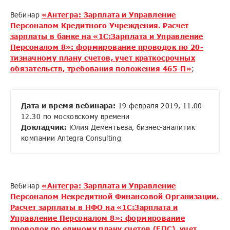
Вебинар
«Антегра: Зарплата и Управление
Персоналом Кредитного Учреждения. Расчет
зарплаты в банке на «1С:Зарплата и Управление
Персоналом 8»: формирование проводок по 20-
тизначному плану счетов, учет краткосрочных
обязательств, требования положения 465-П»
;
Дата и время вебинара:
19 февраля 2019, 11.00-
12.30 по московскому времени
Докладчик:
Юлия Дементьева, бизнес-аналитик
компании Antegra Consulting
Вебинар
«Антегра: Зарплата и Управление
Персоналом Некредитной Финансовой Организации.
Расчет зарплаты в НФО на «1С:Зарплата и
Управление Персоналом 8»: формирование
проводок по единому плану счетов (ЕПС), учет