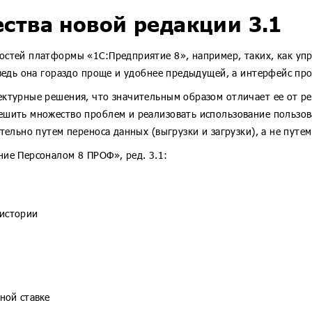
рия КОРП МСФО
1С:CRM
ства новой редакции 3.1
П
1С:Предприятие 8.3z
1С:Кабинет сотрудника
стей платформы «1С:Предприятие 8», например, таких, как упра
1С:Шина
ведь она гораздо проще и удобнее предыдущей, а интерфейс про
ктурные решения, что значительным образом отличает ее от ред
ешить множество проблем и реализовать использование пользо
тельно путем переноса данных (выгрузки и загрузки), а не пут
ие Персоналом 8 ПРОФ», ред. 3.1:
 истории
ной ставке