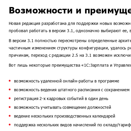
1С:Налоговый мониторинг. Бухгалте
Возможности и преимуще
1С:Учет и управление для ПУРЦБ КОР
1С:Управление МФО и КПК
Новая редакция разработана для поддержки новых возможно
1С:Страховая компания 8 КОРП
пробовал работать в версии 3.1, однозначно выбирают ее, 
1С:Ломбард
В версии 3.1 полностью пересмотрены определенные архите
частичным изменением структуры конфигурации, удалось р
причинам, переход с редакции 2.5 на 3.1 возможен исключи
Вот лишь некоторые преимущества «1С:Зарплата и Управлен
возможность удаленной онлайн-работы в программе
возможность ведения штатного расписания с сохранением
регистрация 2-х кадровых событий в один день
возможность учитывать совмещение должностей
ведение нескольких производственных календарей
поддержка нескольких видов начислений по окладу/тариф