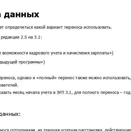
а данных
ует определиться какой вариант переноса использовать.
редакции 2.5 на 3.1:
 возможности кадрового учета и начисления зарплаты»)
едыдущей программы»)
реноса, однако и «полный» перенос также можно использовать,
ователей.
зать месяц начала учета в ЗУП 3.1, для полного переноса – год,
данных:
носа сотрудникам, их текущая штатная расстановка, действующие