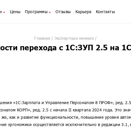
и
Цены
Программы
Отзывы
Карьера
Контакты
изацией
лтинг
Автоматизация HRM
1С:Механизм XBRL для ПУР
нных операций КОРП
ение 1С
Автоматизация бюджетирования
1С:Механизм XBRL для НПФ
Главная
Экспертные мнения
вождение 1С
Автоматизация казначейства
1С:Механизм XBRL для стра
ости перехода с 1С:ЗУП 2.5 на 1
 Организации
ние 1С
Автоматизация МСФО
1С:Зарплата и управление 
соналом Кредитного Учреждения
ары
1С для фармацевтики
1С:Электронное обучение.
соналом НФО
ная автоматизация
1С для хозрасчетных компаний
1С:Документооборот 8
соналом Страховой Компании
С
1С для кадрового электронного документооборота
1С:Розница 8
ментооборот 8
рез Интернет
1С:Управление торговлей 8
х испытаний
1С:Управление нашей фирм
1С:Комплексная автоматиза
шения «1С:Зарплата и Управление Персоналом 8 ПРОФ», ред. 2.5
1С:Управление холдингом 
налом КОРП», ред. 2.5 с начала II квартала 2024 года. Это зна
1С:ERP Управление предпр
к же, как и развитие функциональности, повышение уровня авто
вой организации КОРП
1С:Корпорация
ие эргономики осуществляется исключительно в редакции 3.1, 
8 КОРП
1С:ITILIUM