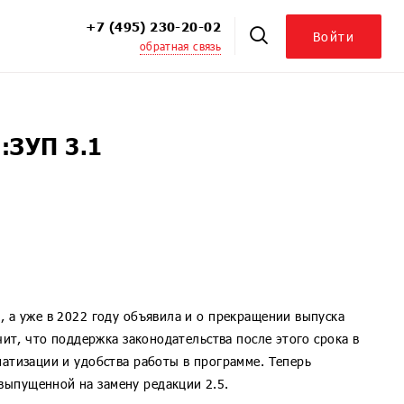
+7 (495) 230-20-02
Войти
обратная связь
ЦБ. Модуль к 1С:УПЦБ
. Модуль для 1С:УПЦБ КОРП
ховых компаний. Модуль для 1С:СК и 1С:БСК
С:ЗУП 3.1
персоналом 8
 Корпоративный университет
ой 8
ция 8
, а уже в 2022 году объявила и о прекращении выпуска
8
чит, что поддержка законодательства после этого срока в
иятием
матизации и удобства работы в программе. Теперь
выпущенной на замену редакции 2.5.