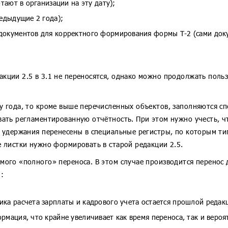
тают в организации на эту дату);
редыдущие 2 года);
документов для корректного формирования формы Т-2 (сами доку
ции 2.5 в 3.1 не переносятся, однако можно продолжать пользо
у года, то кроме выше перечисленных объектов, заполняются 
ать регламентированную отчётность. При этом нужно учесть, чт
и удержания перенесены в специальные регистры, по которым т
е листки нужно формировать в старой редакции 2.5.
мого «полного» переноса. В этом случае производится перенос
:
ка расчета зарплаты и кадрового учета остается прошлой редак
рмация, что крайне увеличивает как время переноса, так и вероя