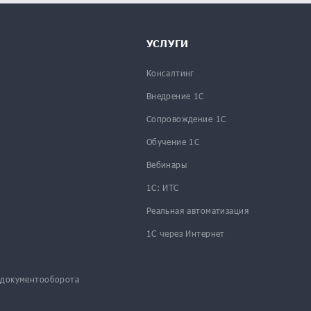
УСЛУГИ
Консалтинг
Внедрение 1С
Сопровождение 1С
Обучение 1С
Вебинары
1С: ИТС
Реальная автоматизация
1С через Интернет
 документооборота