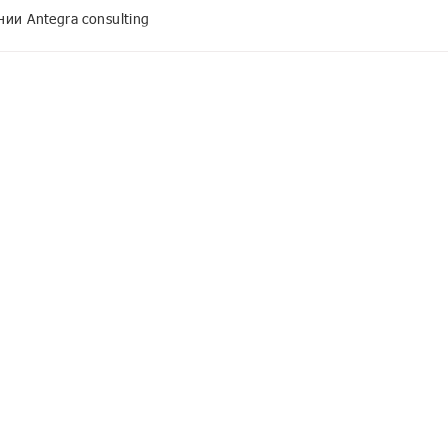
ии Antegra consulting
рия КОРП МСФО
1С:CRM
П
1С:Предприятие 8.3z
1С:Кабинет сотрудника
1С:Шина