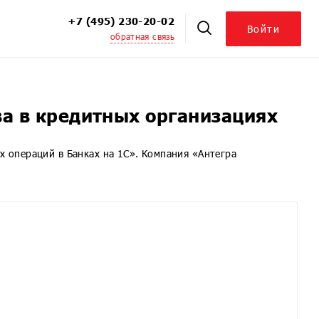
+7 (495) 230-20-02
Войти
обратная связь
ЦБ. Модуль к 1С:УПЦБ
. Модуль для 1С:УПЦБ КОРП
ховых компаний. Модуль для 1С:СК и 1С:БСК
ва в кредитных организациях
персоналом 8
 Корпоративный университет
х операций в Банках на 1С». Компания «Антегра
ой 8
ция 8
8
иятием