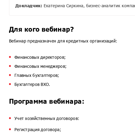
Докладчик
:
Екатерина Сиркина, бизнес-аналитик компан
1С:Налоговый мониторинг. Бухгалте
1С:Учет и управление для ПУРЦБ КОР
1С:Управление МФО и КПК
Для кого вебинар?
1С:Страховая компания 8 КОРП
1С:Ломбард
Вебинар предназначен для кредитных организаций:
Финансовых директоров;
Финансовых менеджеров;
Главных бухгалтеров;
Бухгалтеров ВХО.
Программа вебинара:
Учет хозяйственных договоров:
Регистрация договора;